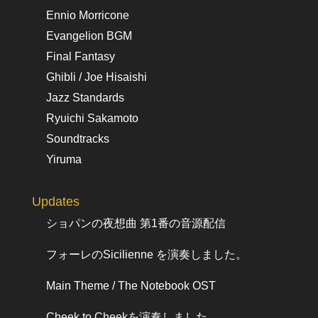
Ennio Morricone
Evangelion BGM
Final Fantasy
Ghibli / Joe Hisaishi
Jazz Standards
Ryuichi Sakamoto
Soundtracks
Yiruma
Updates
ショパンの夜想曲 第1番の音源配信
フォーレのSicilienne を演奏しました。
Main Theme / The Notebook OST
Cheek to Cheekを演奏しました。