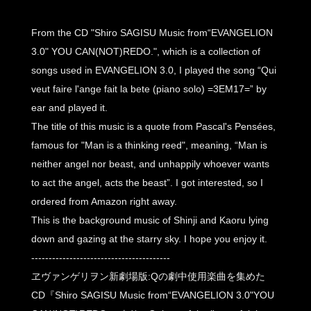
From the CD "Shiro SAGISU Music from“EVANGELION
3.0" YOU CAN(NOT)REDO.", which is a collection of
songs used in EVANGELION 3.0, I played the song “Qui
veut faire l'ange fait la bete (piano solo) =3EM17=” by
ear and played it.
The title of this music is a quote from Pascal's Pensées,
famous for "Man is a thinking reed", meaning, “Man is
neither angel nor beast, and unhappily whoever wants
to act the angel, acts the beast”. I got interested, so I
ordered from Amazon right away.
This is the background music of Shinji and Kaoru lying
down and gazing at the starry sky. I hope you enjoy it.
----------------------------------------
ヱヴァンゲリヲン新劇場版:Qの劇中使用楽曲を集めた
CD『Shiro SAGISU Music from“EVANGELION 3.0"YOU