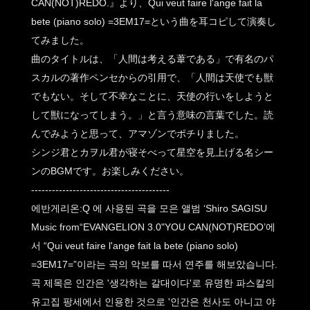
CAN(NOT)REDO.』より、Qui veut faire l'ange fait la
bete (piano solo) =3EM17=という曲を耳コピして演奏し
てみました。
曲のタイトルは、「人間は考える葦である」で有名のパ
スカルの著作ペンセからの引用で、「人間は天使でも獣
でもない。そして不幸なことに、天使の行いをしようと
して獣になってしまう。」と言う意味の言葉でした。読
んでみようと思って、アマゾンでポチりました。
シンジ君とカヲル君が寝そべって星空を見上げる名シー
ンのBGMです。お楽しみください。
----------------------------------------
에반게리온:Q 에 사용된 곡을 모은 앨범 ‘Shiro SAGISU
Music from“EVANGELION 3.0"YOU CAN(NOT)REDO’에
서 “Qui veut faire l'ange fait la bete (piano solo)
=3EM17=”이라는 곡의 악보를 따서 연주를 해보았습니다.
곡 제목은 인간은 '생각하는 갈대이다'로 유명한 파스칼의
유고집 팡세에서 인용한 것으로 '인간은 천사도 아니고 야