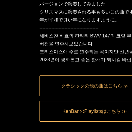
バージョンで演奏してみました。
クリスマスに演奏される事も多いこの曲です
年が平和で良い年になりますように。
----------------------------------------
세바스찬 바흐의 칸타타 BWV 147의 코랄 부
버전을 연주해보았습니다.
크리스마스애 주로 연주되는 곡이지만 신년
2023년이 평화롭고 좋은 한해가 되시길 바랍
クラシックの他の曲はこちら ≫
KenBanのPlaylistsはこちら ≫