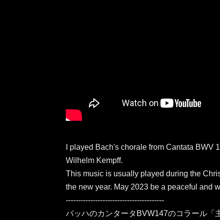
I played Bach's chorale from Cantata BWV 14
Wilhelm Kempff.
This music is usually played during the Chris
the new year. May 2023 be a peaceful and w
----------------------------------------
バッハのカンタータBVW147のコラール