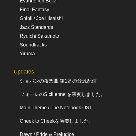
Evangelion BGM
Final Fantasy
Ghibli / Joe Hisaishi
Jazz Standards
Ryuichi Sakamoto
Soundtracks
Yiruma
Updates
ショパンの夜想曲 第1番の音源配信
フォーレのSicilienne を演奏しました。
Main Theme / The Notebook OST
Cheek to Cheekを演奏しました。
Dawn / Pride & Prejudice